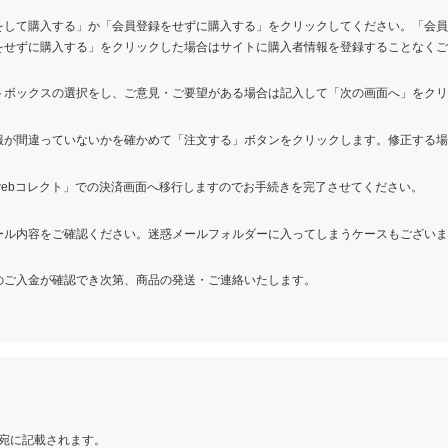
をして購入する」か「会員登録をせずに購入する」をクリックしてください。「会
をせずに購入する」をクリックした場合はサイトに購入者情報を登録することなく
トボックスの選択をし、ご意見・ご要望がある場合は記入して「次の画面へ」をク
報が間違っていないかを確かめて「注文する」ボタンをクリックします。修正する
webコレクト」での決済画面へ移行しますのでお手続きを完了させてください。
ール内容をご確認ください。迷惑メールフォルダーに入ってしまうケースもござい
のご入金が確認でき次第、商品の発送・ご連絡いたします。
宛に記載されます。