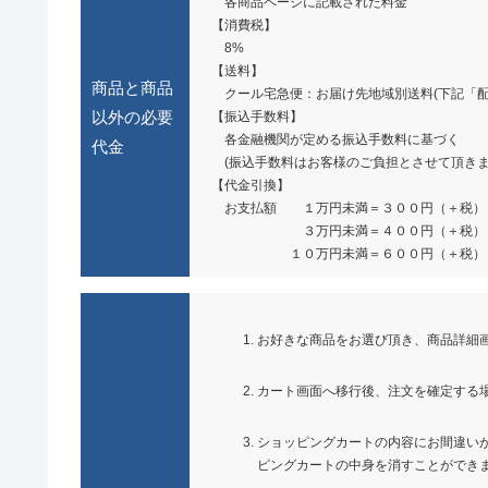
各商品ページに記載された料金
【消費税】
8%
【送料】
商品と商品
クール宅急便：お届け先地域別送料(下記「配
以外の必要
【振込手数料】
各金融機関が定める振込手数料に基づく
代金
(振込手数料はお客様のご負担とさせて頂きま
【代金引換】
お支払額 １万円未満＝３００円（＋税）
３万円未満＝４００円（＋税）
１０万円未満＝６００円（＋税）
お好きな商品をお選び頂き、商品詳細
カート画面へ移行後、注文を確定する
ショッピングカートの内容にお間違い
ピングカートの中身を消すことができ