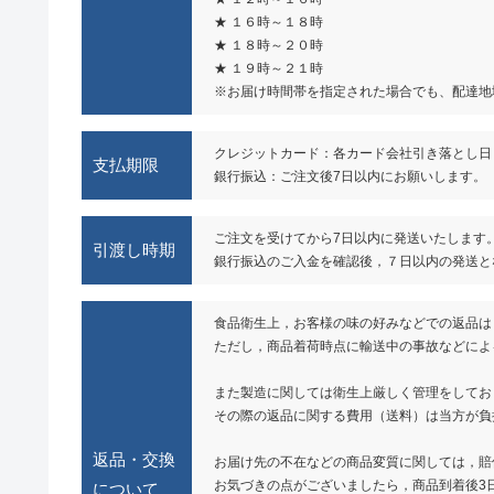
★ １６時～１８時
★ １８時～２０時
★ １９時～２１時
※お届け時間帯を指定された場合でも、配達地
クレジットカード：各カード会社引き落とし日
支払期限
銀行振込：ご注文後7日以内にお願いします。
ご注文を受けてから7日以内に発送いたします
引渡し時期
銀行振込のご入金を確認後，７日以内の発送と
食品衛生上，お客様の味の好みなどでの返品は
ただし，商品着荷時点に輸送中の事故などによ
また製造に関しては衛生上厳しく管理をしてお
その際の返品に関する費用（送料）は当方が負
返品・交換
お届け先の不在などの商品変質に関しては，賠
お気づきの点がございましたら，商品到着後3
について