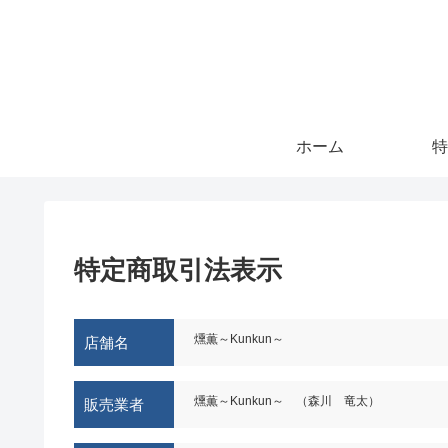
ホーム
特
特定商取引法表示
燻薫～Kunkun～
店舗名
燻薫～Kunkun～ （森川 竜太）
販売業者