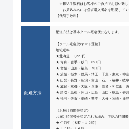
※振込手数料はお客様のご負担でお願い致し
お振込み名には必ず購入者名を明記してく
【代引手数料】
配送方法は基本クール宅急便になります。
【クール宅急便/ヤマト運輸】
地域送料
★北海道 1,221円
★ 青森・岩手・秋田 891円
★ 宮城・山形・福島 781円
★ 茨城・栃木・群馬・埼玉・千葉・東京・神奈
★ 山梨・長野・新潟・富山・石川・福井・岐阜
★ 滋賀・京都・大阪・兵庫・奈良・和歌山 89
配送方法
★ 鳥取・島根・岡山・広島・山口・徳島・香川・
★ 福岡・佐賀・長崎・熊本・大分・宮崎・鹿児島
《お届け時間帯指定》
お届け時間帯を指定される場合、下記の時間帯
★ 午前中（８時～１２時）
★ １２時～１６時