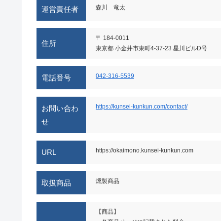
森川 竜太
運営責任者
〒 184-0011
住所
東京都 小金井市東町4-37-23 星川ビルD号
042-316-5539
電話番号
https://kunsei-kunkun.com/contact/
お問い合わ
せ
https://okaimono.kunsei-kunkun.com
URL
燻製商品
取扱商品
【商品】